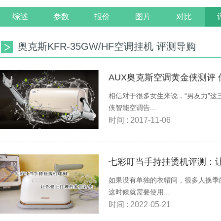
综述
参数
报价
图片
对比
奥克斯KFR-35GW/HF空调挂机 评测导购
AUX奥克斯空调黄金侠测评 
相信对于很多女生来说，“男友力”这
侠智能空调告...
时间 : 2017-11-06
七彩叮当手持挂烫机评测：
如果没有单独的衣帽间，很多人换季
这时候就需要使用...
时间 : 2022-05-21