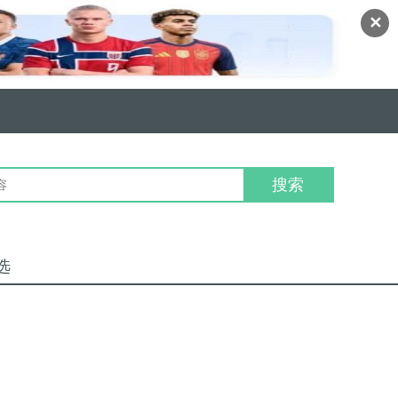
✕
搜索
选