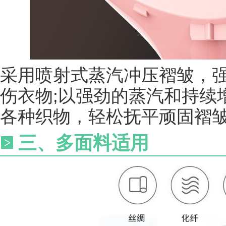
采用喷射式蒸汽冲压褶皱，
伤衣物;以强劲的蒸汽和持续
各种织物，轻松抚平顽固褶
三、多面料适用