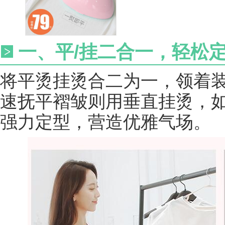
一、平/挂二合一，轻松
将平烫挂烫合二为一，领着
速抚平褶皱则用垂直挂烫，
强力定型，营造优雅气场。