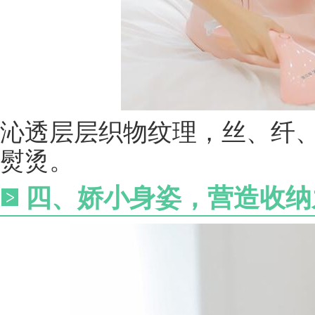
沁透层层织物纹理，丝、纤
熨烫。
四、娇小身姿，营造收纳