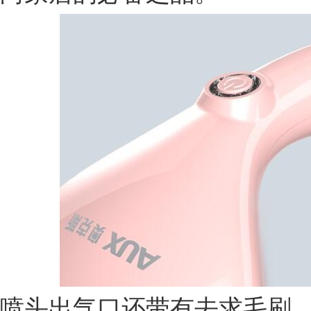
喷头出气口还带有去求毛刷