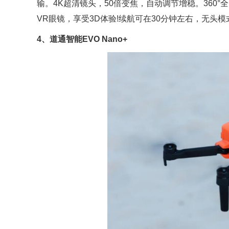
输。4K超清镜头，50倍变焦，自动调节增稳。360°
VR眼镜，享受3D体验!续航可在30分钟左右，无
4、道通智能EVO Nano+