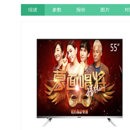
综述
参数
报价
图片
对