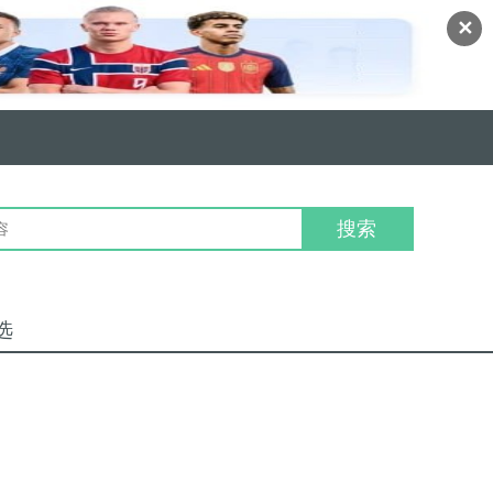
✕
搜索
选