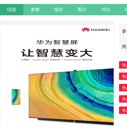
综述
参数
报价
图片
对比
参
商
热
热
热
热
热