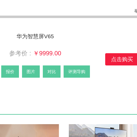
华为智慧屏V65
参考价 :
￥9999.00
点击购买
报价
图片
对比
评测导购