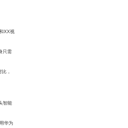
和XX视
身只需
对比，
头智能
用华为