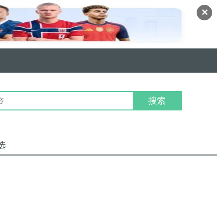
✕
搜索
选