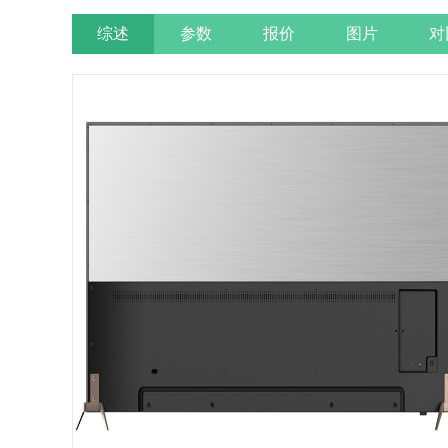
综述
参数
报价
图片
对