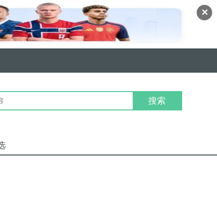
✕
搜索
选