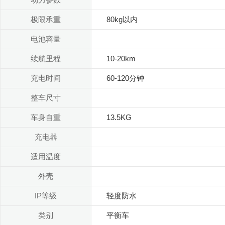
极限承重
80kg以内
电池容量
续航里程
10-20km
充电时间
60-120分钟
整车尺寸
车身自重
13.5KG
充电器
适用温度
外壳
IP等级
轻度防水
类别
平衡车