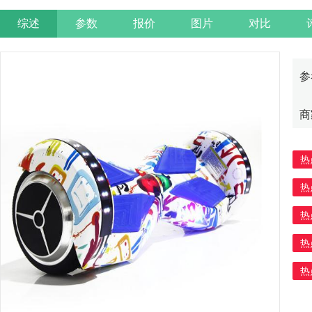
综述
参数
报价
图片
对比
参
商
热
热
热
热
热