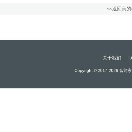
<<返回美的
关于我们
|
Copyright © 2017-2026
智能家（h