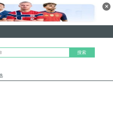
✕
搜索
选