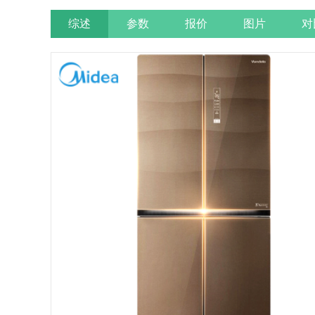
综述
参数
报价
图片
对