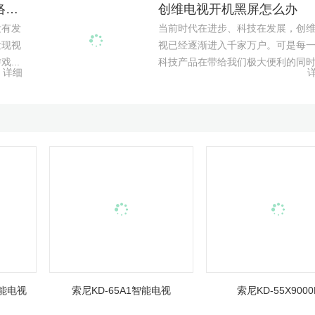
如何增强酷开智能电视网络信号
创维电视开机黑屏怎么办
没有发
当前时代在进步、科技在发展，创
发现视
视已经逐渐进入千家万户。可是每
...
科技产品在带给我们极大便利的同时.
详细
智能电视
索尼KD-65A1智能电视
索尼KD-55X9000