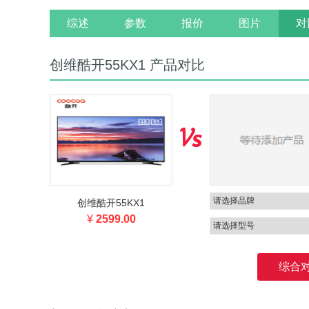
综述
参数
报价
图片
对
创维酷开55KX1 产品对比
创维酷开55KX1
¥
2599.00
综合