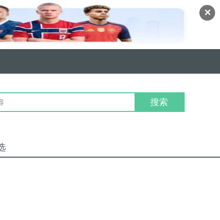
✕
搜索
选