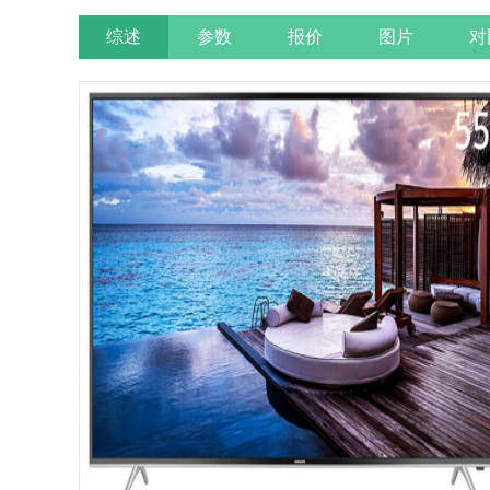
综述
参数
报价
图片
对