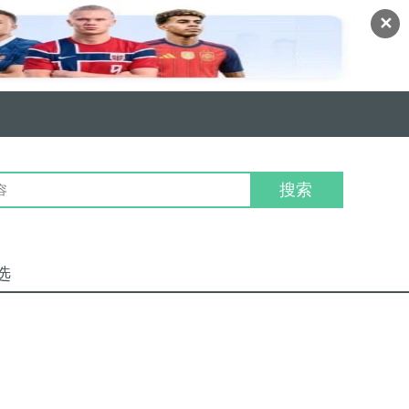
✕
搜索
选