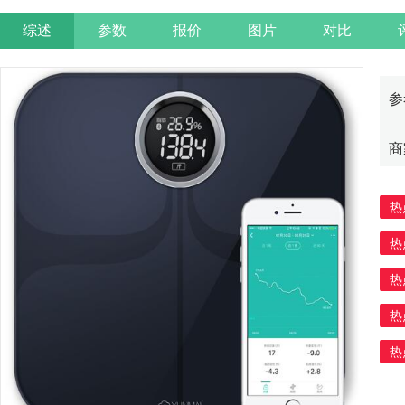
综述
参数
报价
图片
对比
参
商
热
热
热
热
热