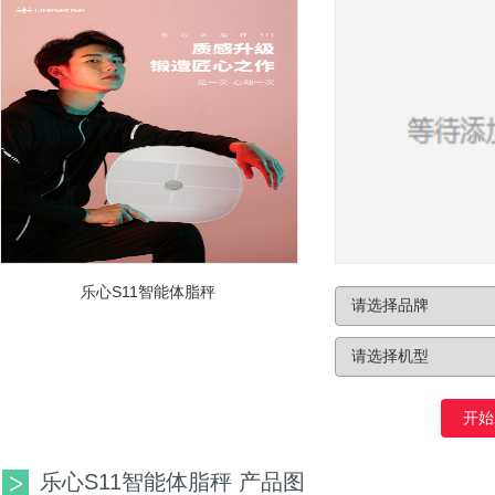
乐心S11智能体脂秤
开始
乐心S11智能体脂秤 产品图