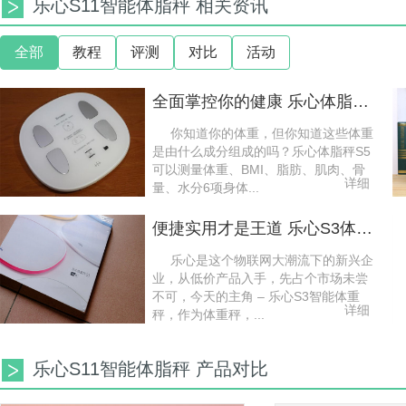
乐心S11智能体脂秤 相关资讯
全部
教程
评测
对比
活动
全面掌控你的健康 乐心体脂秤S5体验评测
你知道你的体重，但你知道这些体重
是由什么成分组成的吗？乐心体脂秤S5
可以测量体重、BMI、脂肪、肌肉、骨
详细
量、水分6项身体...
便捷实用才是王道 乐心S3体重秤使用评测
乐心是这个物联网大潮流下的新兴企
业，从低价产品入手，先占个市场未尝
不可，今天的主角 – 乐心S3智能体重
详细
秤，作为体重秤，...
乐心S11智能体脂秤 产品对比