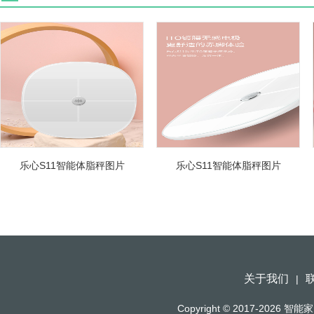
乐心S11智能体脂秤图片
乐心S11智能体脂秤图片
关于我们
|
Copyright © 2017-2026
智能家（h