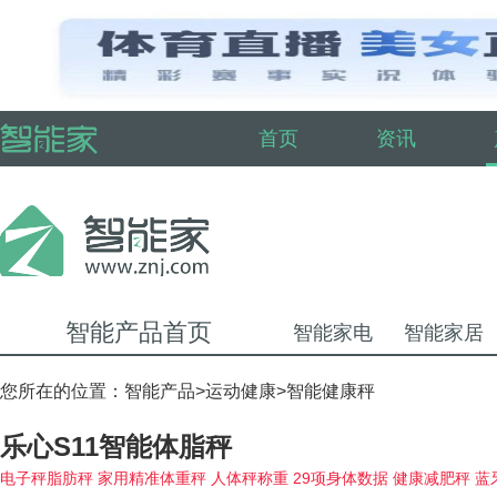
首页
资讯
智能产品首页
智能家电
智能家居
您所在的位置：
智能产品
>
运动健康
>
智能健康秤
乐心S11智能体脂秤
电子秤脂肪秤 家用精准体重秤 人体秤称重 29项身体数据 健康减肥秤 蓝牙