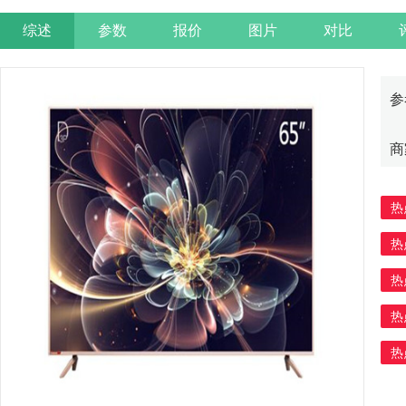
综述
参数
报价
图片
对比
参
商
热
热
热
热
热