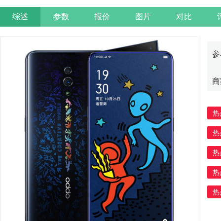
综述
参数
报价
图片
对比
参
商
热
热
热
热
热