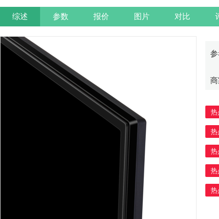
综述
参数
报价
图片
对比
参
商
热
热
热
热
热