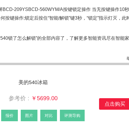
屏BCD-209YSBCD-560WYM/A按键锁定操作 当无按键操作1
按键操作;锁定后按住“智能/解锁”键3秒，“锁定”指示灯灭，此
540锁了怎么解锁”的全部内容了，
了解更多智能资讯尽在智能
美的540冰箱
参考价 :
￥5699.00
点击购买
报价
图片
对比
评测导购