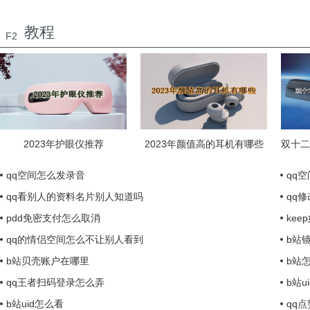
教程
F2
2023年护眼仪推荐
2023年颜值高的耳机有哪些
qq空间怎么发录音
qq
qq看别人的资料名片别人知道吗
qq
pdd免密支付怎么取消
ke
qq的情侣空间怎么不让别人看到
b站
b站贝壳账户在哪里
b站
qq王者扫码登录怎么弄
b站u
b站uid怎么看
qq