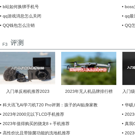
b站如何换绑手机号
bo
qq游戏消息怎么关闭
qq
QQ钱包怎么注销
QQ
评测
F3
入门单反相机推荐2023
2023年无人机品牌排行榜
科大讯飞AI学习机T20 Pro评测：孩子的AI贴身家教
华硕
2023年2000元以下LCD手机推荐
202
2023年值得购买的骁龙8＋手机推荐
真我
高性价比且带除菌功能的洗地机推荐
202