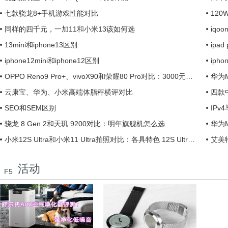
七款骁龙8+手机游戏性能对比
12
同样的四千元，一加11和小米13该如何选
iqo
13mini和iphone13区别
ipad
iphone12mini和iphone12区别
iph
OPPO Reno9 Pro+、vivoX90和荣耀80 Pro对比：3000元手机怎么选
华为M
云康宝、华为、小米高端体脂秤横评对比
四款
SEO和SEM区别
IPv
骁龙 8 Gen 2和天玑 9200对比：明年旗舰机怎么选
华为M
小米12S Ultra和小米11 Ultra拍照对比：各具特色 12S Ultra优势更多
艾美特
活动
F5