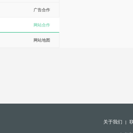
广告合作
网站合作
网站地图
关于我们
|