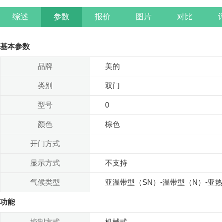
综述
参数
报价
图片
对比
基本参数
品牌
美的
类别
双门
型号
0
颜色
棕色
开门方式
显示方式
不支持
气候类型
亚温带型（SN）-温带型（N）-亚
功能
控制方式
机械式