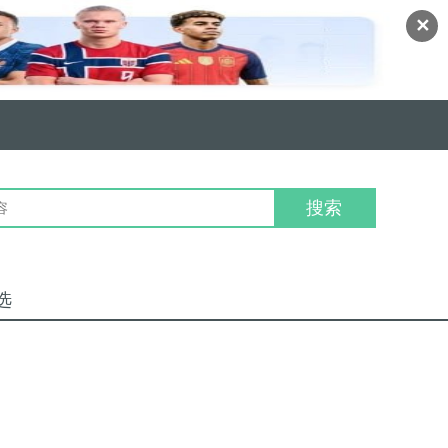
✕
搜索
选