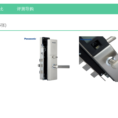
比
评测导购
5张)