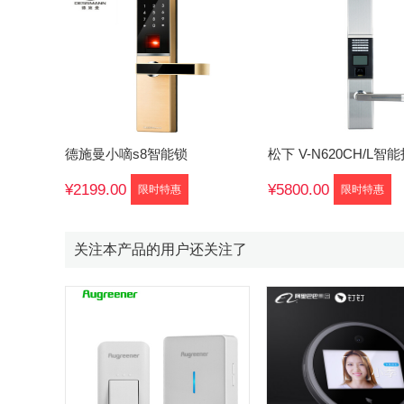
德施曼小嘀s8智能锁
松下 V-N620CH/L智
¥2199.00
¥5800.00
限时特惠
限时特惠
关注本产品的用户还关注了