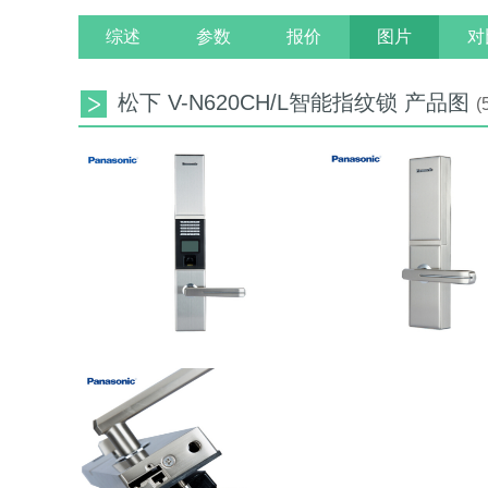
综述
参数
报价
图片
对
松下 V-N620CH/L智能指纹锁 产品图
(