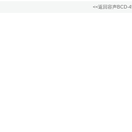
<<返回容声BCD-4