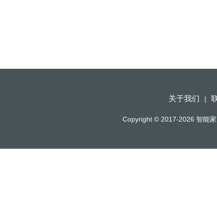
关于我们
|
Copyright © 2017-2026
智能家（h