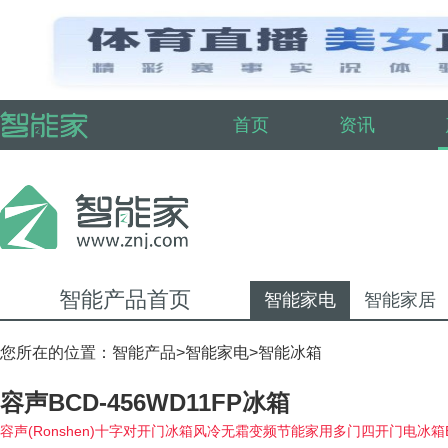
首页
资讯
智能产品首页
智能家电
智能家居
您所在的位置：
智能产品
>
智能家电
>
智能冰箱
容声BCD-456WD11FP冰箱
容声(Ronshen)十字对开门冰箱风冷无霜变频节能家用多门四开门电冰箱BCD