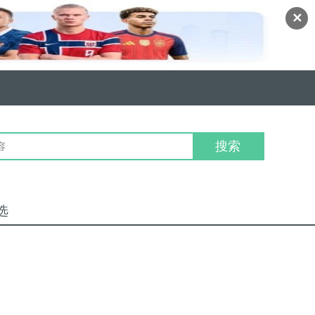
✕
搜索
选