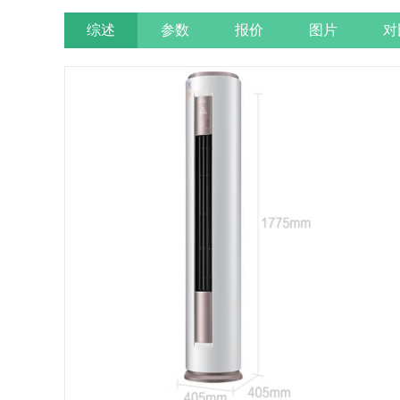
综述
参数
报价
图片
对