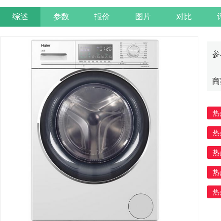
综述
参数
报价
图片
对比
参
商
热
热
热
热
热