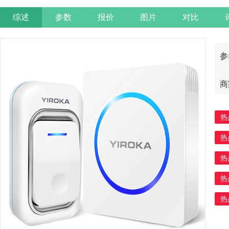
综述
参数
报价
图片
对比
参
商
热
热
热
热
热