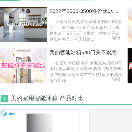
2022年2000-3500性价比冰箱推荐
冰箱可以说是普及率最高的家用电器
之一，而市面上冰箱产品五花八门，价
格也从千元到万元全覆盖，很多人不知
详细
道如何挑选。今天就给...
美的智能冰箱540门关不紧怎么办
在密封不好的地方,拿电吹风用热风吹
该处,吹风时间不宜过长,塑料门封变软即
可,在停吹风两分钟左右,门封条变形消除,
详细
漏气即修...
美的家用智能冰箱 产品对比