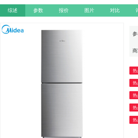
综述
参数
报价
图片
对比
参
商
热
热
热
热
热