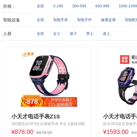
搜狗
摩托罗拉
诺基亚
佳明
360
三星
价格：
全部
0-299
300-599
600-999
1000-1499
智能设备
全部
智能手表
智能手环
健康监测
智能配
人群
全部
女士
孩子
男士
老人
小天才电话手表Z1S
小天才电话手
360度防水GPS定位智能手表 学生儿童移动联
防水GPS定位智能手
通双4G视频拍照手表
¥878.00
4G视频拍照前后双
¥1593.00
¥878.00
¥1