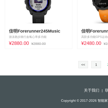
佳明Forerunner245Music
佳明Forerunn
游泳跑步骑行血氧心率多功能
高阶多功能GPS运
¥2880.00
泳骑行时尚腕表
¥2480.00
¥2880.00
¥2
<<
1
关于我们
|
Copyright © 2017-2026
智能家（h