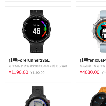
佳明Forerunner235L
佳明fenix5sP
定位智能 多功能男女腕式心率表 训练跑步运动
光电心率三星定位音
手表
¥1190.00
飞5s
¥4080.00
¥1190.00
¥4