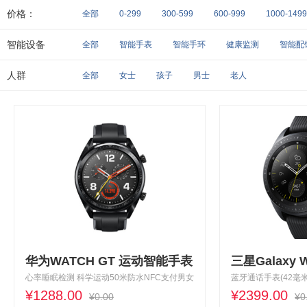
搜狗
摩托罗拉
诺基亚
佳明
360
三星
价格：
全部
0-299
300-599
600-999
1000-1499
智能设备
全部
智能手表
智能手环
健康监测
智能配
人群
全部
女士
孩子
男士
老人
华为WATCH GT 运动智能手表
三星Galaxy
心率睡眠检测 科学运动50米防水NFC支付男女
蓝牙通话手表(42毫米
手表 运动款（黑色）
¥1288.00
制 39种运动追踪 午
¥2399.00
¥0.00
¥0